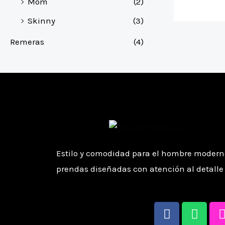
Mom
(2)
Skinny
(3)
Remeras
(4)
Estilo y comodidad para el hombre moderno
prendas diseñadas con atención al detalle 
F
W
a
h