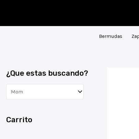
Ir
al
contenido
Bermudas
Zap
¿Que estas buscando?
Carrito