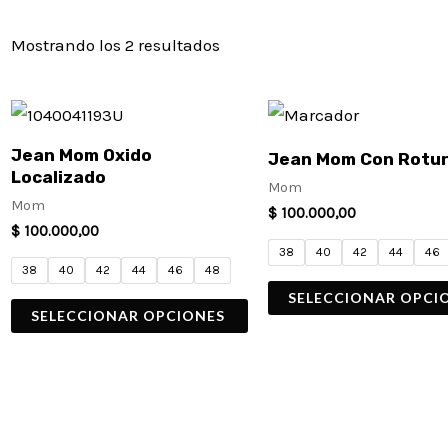
Mostrando los 2 resultados
Este
Este
producto
producto
Jean Mom Oxido
Jean Mom Con Rotu
tiene
tiene
Localizado
Mom
múltiples
múltiples
Mom
$
100.000,00
$
100.000,00
variantes.
variantes.
38
40
42
44
46
Las
Las
38
40
42
44
46
48
SELECCIONAR OPCI
opciones
opciones
SELECCIONAR OPCIONES
se
se
pueden
pueden
elegir
elegir
en
en