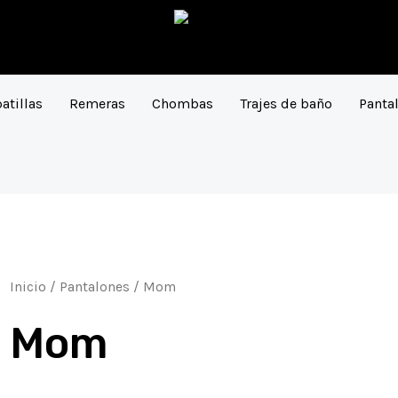
atillas
Remeras
Chombas
Trajes de baño
Panta
Inicio
/
Pantalones
/ Mom
Mom