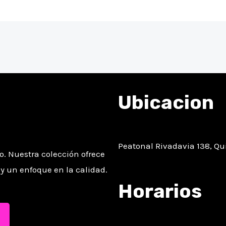
la
la
página
página
de
de
producto
producto
Ubicacion
Peatonal Rivadavia 138, Qu
. Nuestra colección ofrece
y un enfoque en la calidad.
Horarios
I
n