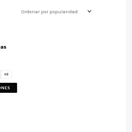
ras
48
ONES