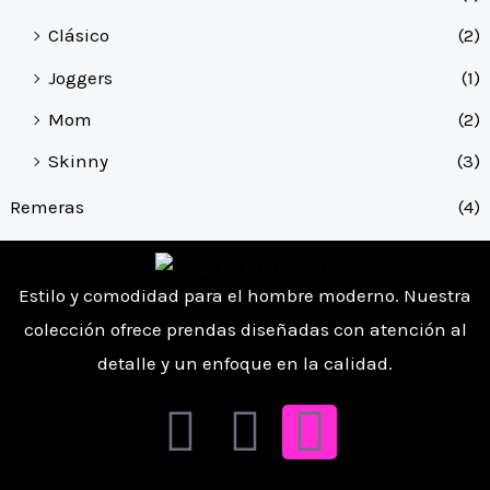
Clásico
(2)
Joggers
(1)
Mom
(2)
Skinny
(3)
Remeras
(4)
Estilo y comodidad para el hombre moderno. Nuestra
colección ofrece prendas diseñadas con atención al
detalle y un enfoque en la calidad.
F
W
I
a
h
n