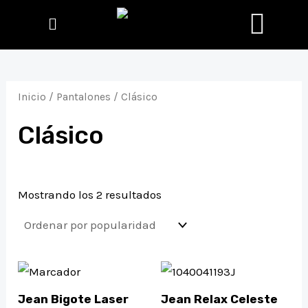
CA
Ir
al
contenido
Inicio
/
Pantalones
/ Clásico
Clásico
Mostrando los 2 resultados
Este
Este
producto
producto
Jean Bigote Laser
Jean Relax Celeste