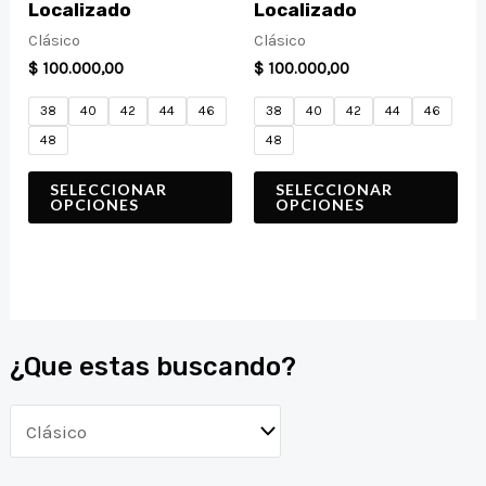
tiene
tiene
Localizado
Localizado
múltiples
múltiples
Clásico
Clásico
$
100.000,00
$
100.000,00
variantes.
variantes.
Las
Las
38
40
42
44
46
38
40
42
44
46
48
48
opciones
opciones
se
se
SELECCIONAR
SELECCIONAR
OPCIONES
OPCIONES
pueden
pueden
elegir
elegir
en
en
la
la
página
página
¿Que estas buscando?
de
de
producto
producto