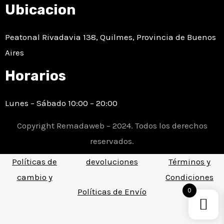
Ubicacion
c
a
s
Peatonal Rivadavia 138, Quilmes, Provincia de Buenos
e
t
t
Aires
b
s
a
Horarios
o
a
g
Lunes – Sábado 10:00 – 20:00
o
p
r
Copyright Remadaweb – 2024. Todos los derechos
k
p
a
reservados.
Políticas de
devoluciones
Términos y
m
cambio y
Condiciones
0
Políticas de Envío