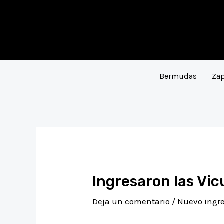
Ir
Navegación
al
de
contenido
entradas
Bermudas
Zap
Ingresaron las Vi
Deja un comentario
/
Nuevo ingre