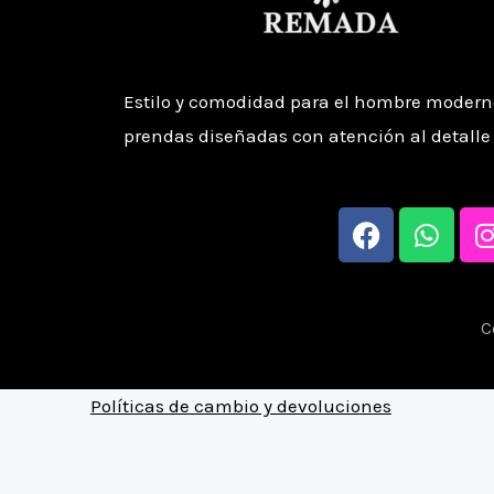
Estilo y comodidad para el hombre moderno
prendas diseñadas con atención al detalle 
F
W
a
h
c
a
e
t
b
s
C
o
a
o
p
Políticas de cambio y devoluciones
k
p