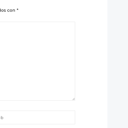
dos con
*