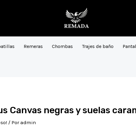
atillas
Remeras
Chombas
Trajes de baño
Panta
cus Canvas negras y suelas cara
so!
/ Por
admin