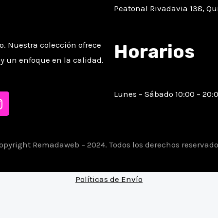
Peatonal Rivadavia 138, Qu
. Nuestra colección ofrece
Horarios
y un enfoque en la calidad.
Lunes – Sábado 10:00 – 20:
I
n
s
t
a
opyright Remadaweb – 2024. Todos los derechos reservado
g
r
Políticas de Envío
a
m